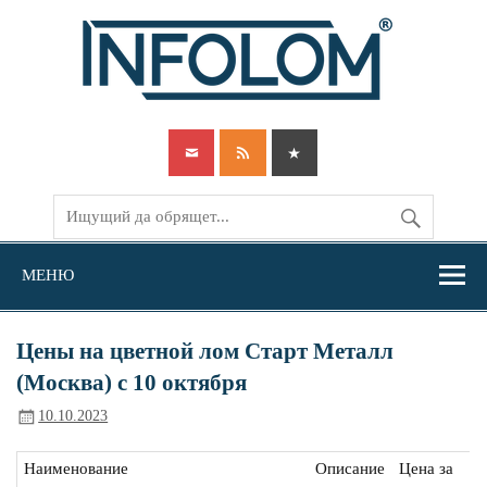
Перейти
к
содержимому
INFOLOM — Самые полные данные о ломах черных и цветных
металлов
МЕНЮ
Цены на цветной лом Старт Металл
(Москва) с 10 октября
10.10.2023
Наименование
Описание
Цена за