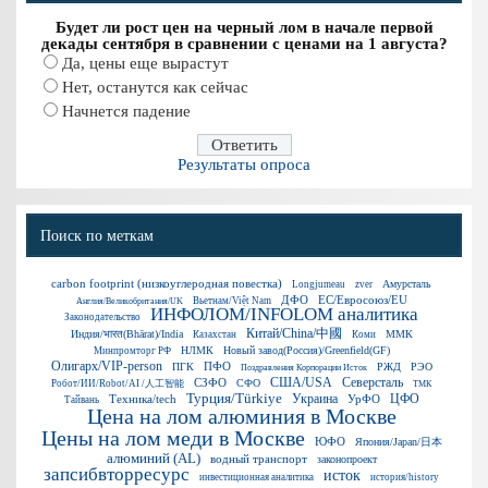
Будет ли рост цен на черный лом в начале первой
декады сентября в сравнении с ценами на 1 августа?
Да, цены еще вырастут
Нет, останутся как сейчас
Начнется падение
Результаты опроса
Поиск по меткам
carbon footprint (низкоуглеродная повестка)
Амурсталь
Longjumeau
zver
ДФО
ЕС/Евросоюз/EU
Вьетнам/Việt Nam
Англия/Великобритания/UK
ИНФОЛОМ/INFOLOM аналитика
Законодательство
Китай/China/中國
Индия/भारत(Bhārat)/India
ММК
Казахстан
Коми
НЛМК
Новый завод(Россия)/Greenfield(GF)
Минпромторг РФ
Олигарх/VIP-person
ПФО
ПГК
РЖД
РЭО
Поздравления Корпорации Исток
США/USA
Северсталь
СЗФО
СФО
Робот/ИИ/Robot/AI /人工智能
ТМК
Турция/Türkiye
ЦФО
Техника/tech
Украина
УрФО
Тайвань
Цена на лом алюминия в Москве
Цены на лом меди в Москве
ЮФО
Япония/Japan/日本
алюминий (AL)
водный транспорт
законопроект
запсибвторресурс
исток
инвестиционная аналитика
история/history