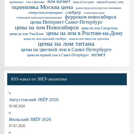
лом югмет
криминал
лом и физлица
медь/(Cu)/copper
мировой рынок лома
оцинковка Москва цена
рынок труда металлургов и ломовиков
слайдер
северсталь-вторчермет
утилизация судов
ферроком новосибирск
утилизация транспорта/авторециклинг
цены Интермет Санкт-Петербург
цены на лом Новосибирск
цены на лом Северсталь
цены на лом в Ростове-на-Дону
цены на лом Уни-Блок
цены на лом красный октябрь
цены на лом северсталь череповец
цены на лом титана
цены на цветной лом в Санкт-Петербурге
югмет
цены на черный лом в Санкт-Петербурге
RSS-канал по ЗВЁР-аналитике
Августовский ЗВЁР 2026
05.08.2026
Июльский ЗВЁР 2026
07.07.2026